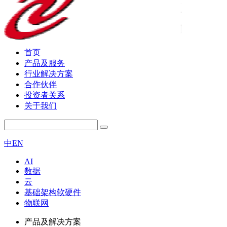
首页
产品及服务
行业解决方案
合作伙伴
投资者关系
关于我们
中
EN
AI
数据
云
基础架构软硬件
物联网
产品及解决方案