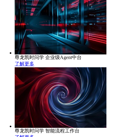
尊龙凯时问学 企业级Agent中台
了解更多
尊龙凯时问学 智能流程工作台