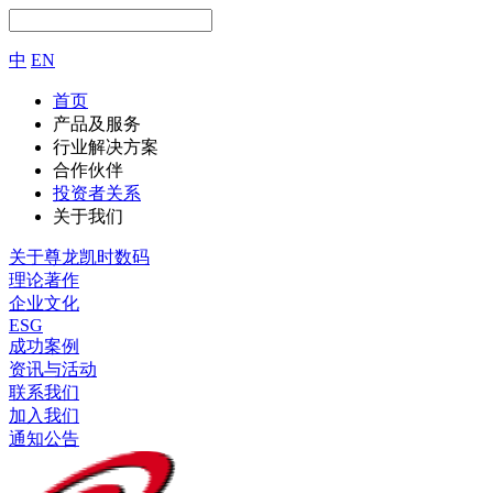
中
EN
首页
产品及服务
行业解决方案
合作伙伴
投资者关系
关于我们
关于尊龙凯时数码
理论著作
企业文化
ESG
成功案例
资讯与活动
联系我们
加入我们
通知公告