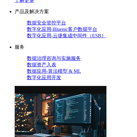
了解更多
产品及解决方案
数据安全管控平台
数字化应用-Bluenic客户数据平台
数字化应用-云捷集成中间件（ESB）
服务
数据治理咨询与实施服务
数据资产入表
数据应用-算法模型 & ML
数字化应用开发